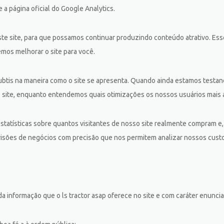
a página oficial do Google Analytics.
deste site, para que possamos continuar produzindo conteúdo atrativo. E
emos melhorar o site para você.
tis na maneira como o site se apresenta. Quando ainda estamos testand
 site, enquanto entendemos quais otimizações os nossos usuários mais 
tísticas sobre quantos visitantes de nosso site realmente compram e, p
visões de negócios com precisão que nos permitem analizar nossos custo
nformação que o ls tractor asap oferece no site e com caráter enunciati