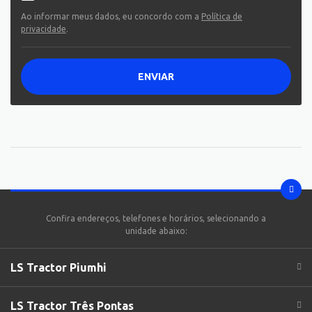
Ao informar meus dados, eu concordo com a
Política de
privacidade
.
ENVIAR
Confira endereços, telefones e horários, selecionando a
unidade abaixo:
LS Tractor Piumhi
LS Tractor Três Pontas