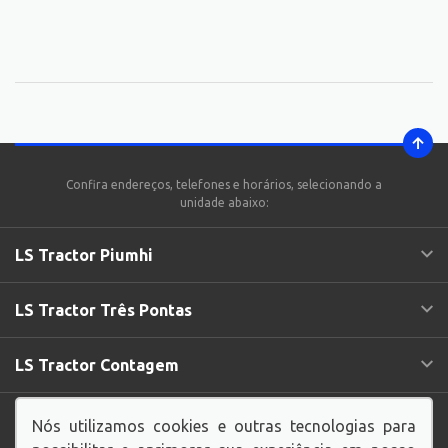
Confira endereços, telefones e horários, selecionando a
unidade abaixo:
LS Tractor Piumhi
LS Tractor Três Pontas
LS Tractor Contagem
Endereço Matriz:
Rua Manaus, 116 - Amazonas -
Nós utilizamos cookies e outras tecnologias para
Contagem-MG