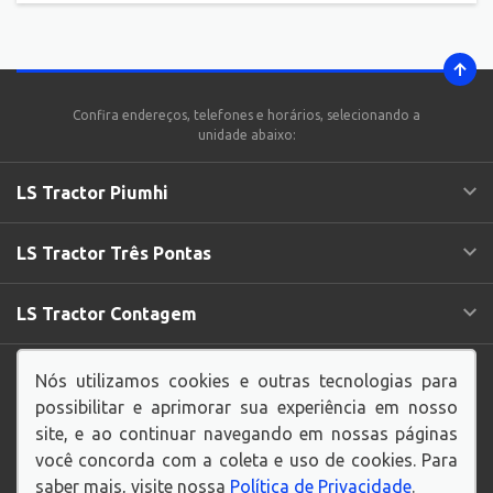
Confira endereços, telefones e horários, selecionando a
unidade abaixo:
LS Tractor Piumhi
LS Tractor Três Pontas
LS Tractor Contagem
Endereço Matriz:
Rua Manaus, 116 - Amazonas -
Nós utilizamos cookies e outras tecnologias para
Contagem-MG
possibilitar e aprimorar sua experiência em nosso
site, e ao continuar navegando em nossas páginas
você concorda com a coleta e uso de cookies. Para
saber mais, visite nossa
Política de Privacidade
.