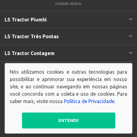
unidade abaixo:
LS Tractor Piumhi
LS Tractor Três Pontas
LS Tractor Contagem
Endereço Matriz:
Rua Manaus, 116 - Amazonas -
Nós utilizamos cookies e outras tecnologias para
Contagem-MG
possibilitar e aprimorar sua experiência em nosso
site, e ao continuar navegando em nossas páginas
você concorda com a coleta e uso de cookies. Para
saber mais, visite nossa
Política de Privacidade
.
© Copyright 2026
AutoForce - Todos os direitos reservados.
ENTENDI!
Política de privacidade
.