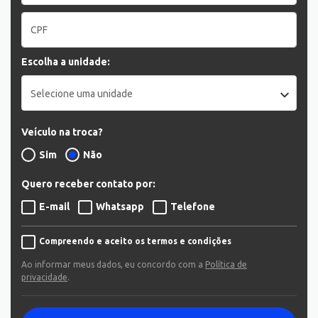
Escolha a unidade:
Selecione uma unidade
Veículo na troca?
Sim
Não
Quero receber contato por:
E-mail
Whatsapp
Telefone
Compreendo e aceito os termos e condições
Ao informar meus dados, eu concordo com a
Política de
privacidade
.